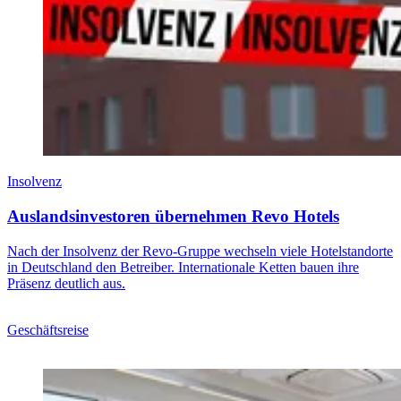
Insolvenz
Auslandsinvestoren übernehmen Revo Hotels
Nach der Insolvenz der Revo-Gruppe wechseln viele Hotelstandorte
in Deutschland den Betreiber. Internationale Ketten bauen ihre
Präsenz deutlich aus.
Geschäftsreise