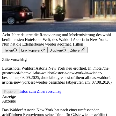
Acht Jahre dauerte die Renovierung und Modernisierung des wohl
berühmtesten Hotels der Welt, des Waldorf Astoria in New York.
Nun hat die Edelherberge wieder geöffnet.
Hilton
Teilen
Link kopieren
Drucken
Zitieren
Zitiervorschlag
Luxushotel Waldorf Astoria New York neu eröffnet. In: /hotel/the-
greatest-of-them-all-das-waldorf-astoria-new-york-ist-wieder-
besuchbar, 08.09.2025, /hotel/the-greatest-of-them-all-das-waldorf-
astoria-new-york-ist-wieder-besuchbar (abgerufen am: 07.08.2026)
Infos zum Zitiervorschlag
Kopieren
Anzeige
Anzeige
Das Waldorf Astoria New York hat nach einer umfassenden,
achtjährigen Renovierung
seine Türen für Gäste wieder geöffnet
–