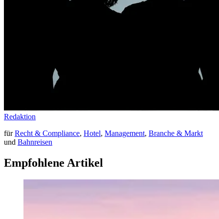
Redaktion
für
Recht & Compliance
,
Hotel
,
Management
,
Branche & Markt
und
Bahnreisen
Empfohlene Artikel