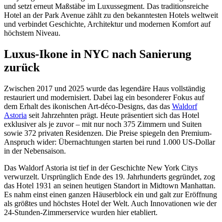
und setzt erneut Maßstäbe im Luxussegment. Das traditionsreiche
Hotel an der Park Avenue zählt zu den bekanntesten Hotels weltweit
und verbindet Geschichte, Architektur und modernen Komfort auf
höchstem Niveau.
Luxus-Ikone in NYC nach Sanierung
zurück
Zwischen 2017 und 2025 wurde das legendäre Haus vollständig
restauriert und modernisiert. Dabei lag ein besonderer Fokus auf
dem Erhalt des ikonischen Art-déco-Designs, das das
Waldorf
Astoria
seit Jahrzehnten prägt. Heute präsentiert sich das Hotel
exklusiver als je zuvor – mit nur noch 375 Zimmern und Suiten
sowie 372 privaten Residenzen. Die Preise spiegeln den Premium-
Anspruch wider: Übernachtungen starten bei rund 1.000 US-Dollar
in der Nebensaison.
Das Waldorf Astoria ist tief in der Geschichte New York Citys
verwurzelt. Ursprünglich Ende des 19. Jahrhunderts gegründet, zog
das Hotel 1931 an seinen heutigen Standort in Midtown Manhattan.
Es nahm einst einen ganzen Häuserblock ein und galt zur Eröffnung
als größtes und höchstes Hotel der Welt. Auch Innovationen wie der
24-Stunden-Zimmerservice wurden hier etabliert.