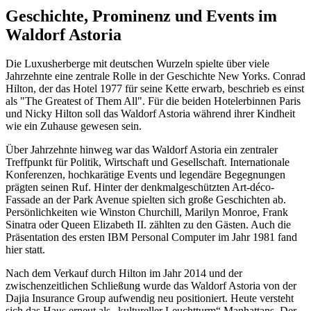
Geschichte, Prominenz und Events im
Waldorf Astoria
Die Luxusherberge mit deutschen Wurzeln spielte über viele
Jahrzehnte eine zentrale Rolle in der Geschichte New Yorks. Conrad
Hilton, der das Hotel 1977 für seine Kette erwarb, beschrieb es einst
als "The Greatest of Them All".
Für die beiden Hotelerbinnen Paris
und Nicky Hilton soll das Waldorf Astoria während ihrer Kindheit
wie ein Zuhause gewesen sein.
Über Jahrzehnte hinweg war das Waldorf Astoria ein zentraler
Treffpunkt für Politik, Wirtschaft und Gesellschaft. Internationale
Konferenzen, hochkarätige Events und legendäre Begegnungen
prägten seinen Ruf. Hinter der denkmalgeschützten Art-déco-
Fassade an der Park Avenue spielten sich große Geschichten ab.
Persönlichkeiten wie Winston Churchill, Marilyn Monroe, Frank
Sinatra oder Queen Elizabeth II. zählten zu den Gästen.
Auch die
Präsentation des ersten IBM Personal Computer im Jahr 1981 fand
hier statt.
Nach dem Verkauf durch Hilton im Jahr 2014 und der
zwischenzeitlichen Schließung wurde das Waldorf Astoria von der
Dajia Insurance Group aufwendig neu positioniert. Heute versteht
sich das Haus erneut als „kultureller Leuchtturm“ Manhattans. Der