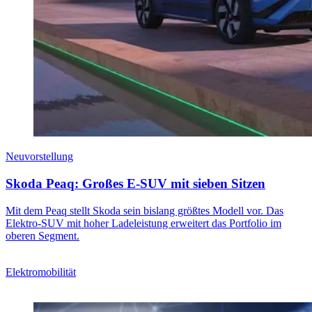
Neuvorstellung
Skoda Peaq: Großes E‑SUV mit sieben Sitzen
Mit dem Peaq stellt Skoda sein bislang größtes Modell vor. Das
Elektro‑SUV mit hoher Ladeleistung erweitert das Portfolio im
oberen Segment.
Elektromobilität