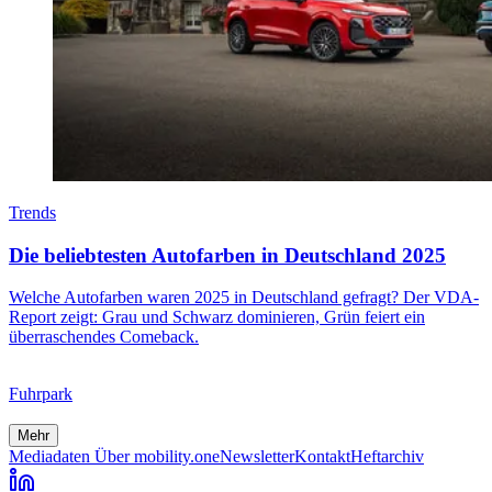
Trends
Die beliebtesten Autofarben in Deutschland 2025
Welche Autofarben waren 2025 in Deutschland gefragt? Der VDA-
Report zeigt: Grau und Schwarz dominieren, Grün feiert ein
überraschendes Comeback.
Fuhrpark
Mehr
Mediadaten
Über mobility.one
Newsletter
Kontakt
Heftarchiv