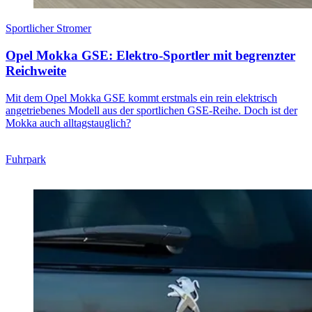
Sportlicher Stromer
Opel Mokka GSE: Elektro-Sportler mit begrenzter
Reichweite
Mit dem Opel Mokka GSE kommt erstmals ein rein elektrisch
angetriebenes Modell aus der sportlichen GSE-Reihe. Doch ist der
Mokka auch alltagstauglich?
Fuhrpark