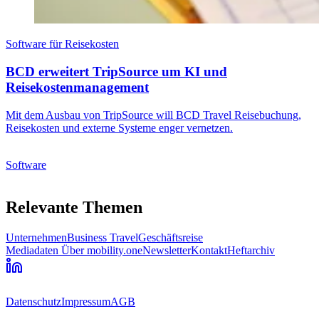
Software für Reisekosten
BCD erweitert TripSource um KI und
Reisekostenmanagement
Mit dem Ausbau von TripSource will BCD Travel Reisebuchung,
Reisekosten und externe Systeme enger vernetzen.
Software
Relevante Themen
Unternehmen
Business Travel
Geschäftsreise
Mediadaten
Über mobility.one
Newsletter
Kontakt
Heftarchiv
Datenschutz
Impressum
AGB