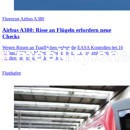
Flugzeug Airbus A380
Airbus A380: Risse an Flügeln erfordern neue
Checks
Wegen Rissen an Tragflächen ordnet die EASA Kontrollen bei 16
Airbus A380 an. Mehrere Flugzeuge müssen vorerst überprüft
werden, bevor sie wieder starten.
Flughafen