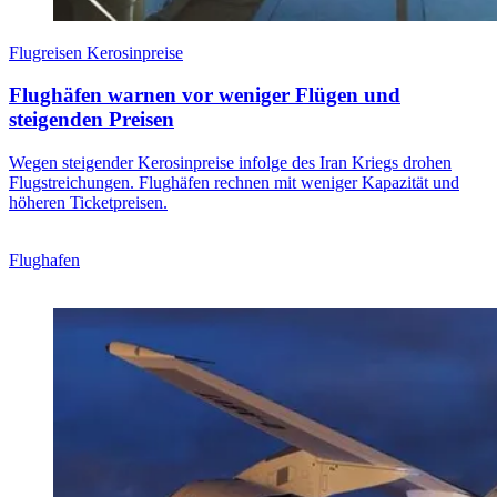
Flugreisen Kerosinpreise
Flughäfen warnen vor weniger Flügen und
steigenden Preisen
Wegen steigender Kerosinpreise infolge des Iran Kriegs drohen
Flugstreichungen. Flughäfen rechnen mit weniger Kapazität und
höheren Ticketpreisen.
Flughafen