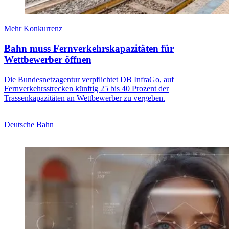
Mehr Konkurrenz
Bahn muss Fernverkehrskapazitäten für
Wettbewerber öffnen
Die Bundesnetzagentur verpflichtet DB InfraGo, auf
Fernverkehrsstrecken künftig 25 bis 40 Prozent der
Trassenkapazitäten an Wettbewerber zu vergeben.
Deutsche Bahn