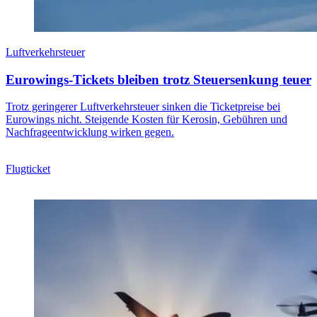
Luftverkehrsteuer
Eurowings-Tickets bleiben trotz Steuersenkung teuer
Trotz geringerer Luftverkehrsteuer sinken die Ticketpreise bei
Eurowings nicht. Steigende Kosten für Kerosin, Gebühren und
Nachfrageentwicklung wirken gegen.
Flugticket