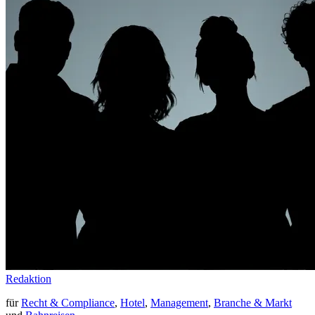
Redaktion
für
Recht & Compliance
,
Hotel
,
Management
,
Branche & Markt