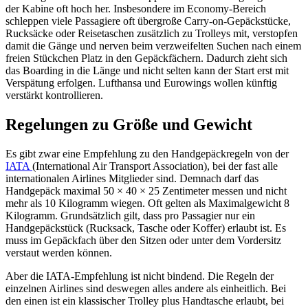
der Kabine oft hoch her. Insbesondere im Economy-Bereich
schleppen viele Passagiere oft übergroße Carry-on-Gepäckstücke,
Rucksäcke oder Reisetaschen zusätzlich zu Trolleys mit, verstopfen
damit die Gänge und nerven beim verzweifelten Suchen nach einem
freien Stückchen Platz in den Gepäckfächern. Dadurch zieht sich
das Boarding in die Länge und nicht selten kann der Start erst mit
Verspätung erfolgen. Lufthansa und Eurowings wollen künftig
verstärkt kontrollieren.
Regelungen zu Größe und Gewicht
Es gibt zwar eine Empfehlung zu den Handgepäckregeln von der
IATA
(International Air Transport Association), bei der fast alle
internationalen Airlines Mitglieder sind. Demnach darf das
Handgepäck maximal 50 × 40 × 25 Zentimeter messen und nicht
mehr als 10 Kilogramm wiegen. Oft gelten als Maximalgewicht 8
Kilogramm. Grundsätzlich gilt, dass pro Passagier nur ein
Handgepäckstück (Rucksack, Tasche oder Koffer) erlaubt ist. Es
muss im Gepäckfach über den Sitzen oder unter dem Vordersitz
verstaut werden können.
Aber die IATA-Empfehlung ist nicht bindend. Die Regeln der
einzelnen Airlines sind deswegen alles andere als einheitlich. Bei
den einen ist ein klassischer Trolley plus Handtasche erlaubt, bei