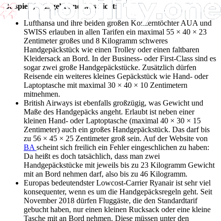
Beispiele, was geht und was nicht:
Lufthansa und ihre beiden großen Konzerntöchter AUA und
SWISS erlauben in allen Tarifen ein maximal 55 × 40 × 23
Zentimeter großes und 8 Kilogramm schweres
Handgepäckstück wie einen Trolley oder einen faltbaren
Kleidersack an Bord. In der Business- oder First-Class sind es
sogar zwei große Handgepäckstücke. Zusätzlich dürfen
Reisende ein weiteres kleines Gepäckstück wie Hand- oder
Laptoptasche mit maximal 30 × 40 × 10 Zentimetern
mitnehmen.
British Airways ist ebenfalls großzügig, was Gewicht und
Maße des Handgepäcks angeht. Erlaubt ist neben einer
kleinen Hand- oder Laptoptasche (maximal 40 × 30 × 15
Zentimeter) auch ein großes Handgepäckstück. Das darf bis
zu 56 × 45 × 25 Zentimeter groß sein. Auf der Website von
BA
scheint sich freilich ein Fehler eingeschlichen zu haben:
Da heißt es doch tatsächlich, dass man zwei
Handgepäckstücke mit jeweils bis zu 23 Kilogramm Gewicht
mit an Bord nehmen darf, also bis zu 46 Kilogramm.
Europas bedeutendster Lowcost-Carrier Ryanair ist sehr viel
konsequenter, wenn es um die Handgepäcksregeln geht. Seit
November 2018 dürfen Fluggäste, die den Standardtarif
gebucht haben, nur einen kleinen Rucksack oder eine kleine
Tasche mit an Bord nehmen. Diese müssen unter den