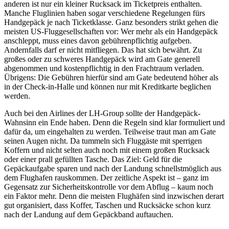
anderen ist nur ein kleiner Rucksack im Ticketpreis enthalten.
Manche Fluglinien haben sogar verschiedene Regelungen fürs
Handgepäck je nach Ticketklasse. Ganz besonders strikt gehen die
meisten US-Fluggesellschaften vor: Wer mehr als ein Handgepäck
anschleppt, muss eines davon gebührenpflichtig aufgeben.
Andernfalls darf er nicht mitfliegen. Das hat sich bewährt. Zu
großes oder zu schweres Handgepäck wird am Gate generell
abgenommen und kostenpflichtig in den Frachtraum verladen.
Übrigens: Die Gebühren hierfür sind am Gate bedeutend höher als
in der Check-in-Halle und können nur mit Kreditkarte beglichen
werden.
Auch bei den Airlines der LH-Group sollte der Handgepäck-
Wahnsinn ein Ende haben. Denn die Regeln sind klar formuliert und
dafür da, um eingehalten zu werden. Teilweise traut man am Gate
seinen Augen nicht. Da tummeln sich Fluggäste mit sperrigen
Koffern und nicht selten auch noch mit einem großen Rucksack
oder einer prall gefüllten Tasche. Das Ziel: Geld für die
Gepäckaufgabe sparen und nach der Landung schnellstmöglich aus
dem Flughafen rauskommen. Der zeitliche Aspekt ist – ganz im
Gegensatz zur Sicherheitskontrolle vor dem Abflug – kaum noch
ein Faktor mehr. Denn die meisten Flughäfen sind inzwischen derart
gut organisiert, dass Koffer, Taschen und Rucksäcke schon kurz
nach der Landung auf dem Gepäckband auftauchen.