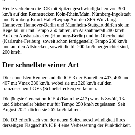
Heute verkehren die ICE mit Spitzengeschwindigkeiten von 300
km/h auf den Rennstrecken Köln-Rhein/Main, Nürnberg-Ingolstadt
und Nürnberg-Erfurt-Halle/Leipzig Auf den SFS Würzburg-
Hannover, Hannover-Berlin und Mannheim-Stuttgart dürfen sie im
Regelfall nur mit Tempo 250 fahren, im Ausnahmefall 280 km/h.
Auf den Ausbaustrecken (Hamburg-Berlin) und im Oberrheintal
(Karlsruhe-Freiburg, soweit schon fertiggestellt) Tempo 230 km/h
und auf den Altstrecken, soweit die für 200 km/h hergerichtet sind,
200 km/h.
Der schnellste seiner Art
Die schnellsten Renner
sind die ICE 3 der Baureihen 403, 406 und
407 mit Vmax 330 km/h, wobei sie mit 320 km/h auf den
französischen LGVs (Schnellstrecken) verkehren.
Die jüngste Generation ICE 4 (Baureihe 412) war als Zwölf, 13-
und Siebenteiler bisher nur für Tempo 250 km/h zugelassen. Seit
August 2021 dürfen sie 265 km/h fahren.
Die DB erhofft sich von der neuen Spitzengeschwindigkeit ihres
derzeitigen Flaggschiffs ICE 4 eine Verbesserung der Pünktlichkeit.