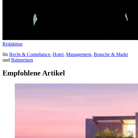
Redaktion
für
Recht & Compliance
,
Hotel
,
Management
,
Branche & Markt
und
Bahnreisen
Empfohlene Artikel