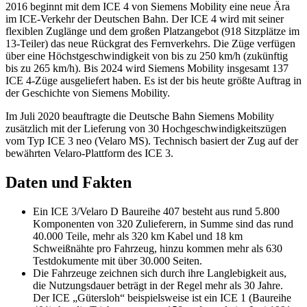
2016 beginnt mit dem ICE 4 von Siemens Mobility eine neue Ära
im ICE-Verkehr der Deutschen Bahn. Der ICE 4 wird mit seiner
flexiblen Zuglänge und dem großen Platzangebot (918 Sitzplätze im
13-Teiler) das neue Rückgrat des Fernverkehrs. Die Züge verfügen
über eine Höchstgeschwindigkeit von bis zu 250 km/h (zukünftig
bis zu 265 km/h).
Bis 2024 wird Siemens Mobility insgesamt 137
ICE 4-Züge ausgeliefert haben.
Es ist der bis heute größte Auftrag in
der Geschichte von Siemens Mobility.
Im Juli 2020 beauftragte die Deutsche Bahn Siemens Mobility
zusätzlich mit der Lieferung von 30 Hochgeschwindigkeitszügen
vom Typ ICE 3 neo (Velaro MS). Technisch basiert der Zug auf der
bewährten Velaro-Plattform des ICE 3.
Daten und Fakten
Ein ICE 3/Velaro D Baureihe 407 besteht aus rund 5.800
Komponenten von 320 Zulieferern, in Summe sind das rund
40.000 Teile, mehr als 320 km Kabel und 18 km
Schweißnähte pro Fahrzeug, hinzu kommen mehr als 630
Testdokumente mit über 30.000 Seiten.
Die Fahrzeuge zeichnen sich durch ihre Langlebigkeit aus,
die Nutzungsdauer beträgt in der Regel mehr als 30 Jahre.
Der ICE „Gütersloh“ beispielsweise ist ein ICE 1 (Baureihe