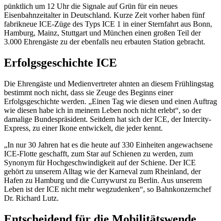
pünktlich um 12 Uhr die Signale auf Grün für ein neues
Eisenbahnzeitalter in Deutschland. Kurze Zeit vorher haben fünf
fabrikneue ICE-Züge des Typs ICE 1 in einer Sternfahrt aus Bonn,
Hamburg, Mainz, Stuttgart und München einen großen Teil der
3.000 Ehrengäste zu der ebenfalls neu erbauten Station gebracht.
Erfolgsgeschichte ICE
Die Ehrengäste und Medienvertreter ahnten an diesem Frühlingstag
bestimmt noch nicht, dass sie Zeuge des Beginns einer
Erfolgsgeschichte werden. „Einen Tag wie diesen und einen Auftrag
wie diesen habe ich in meinem Leben noch nicht erlebt“, so der
damalige Bundespräsident.
Seitdem hat sich der ICE, der Intercity-
Express, zu einer Ikone entwickelt, die jeder kennt.
„In nur 30 Jahren hat es die heute auf 330 Einheiten angewachsene
ICE-Flotte geschafft, zum Star auf Schienen zu werden, zum
Synonym für Hochgeschwindigkeit auf der Schiene. Der ICE
gehört zu unserem Alltag wie der Karneval zum Rheinland, der
Hafen zu Hamburg und die Currywurst zu Berlin. Aus unserem
Leben ist der ICE nicht mehr wegzudenken“, so Bahnkonzernchef
Dr. Richard Lutz.
Entscheidend für die Mobilitätswende