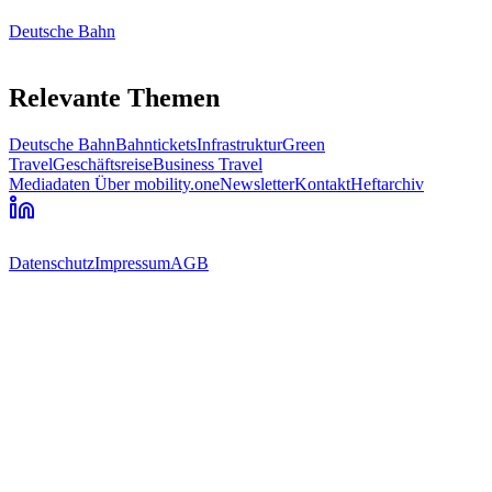
Deutsche Bahn
Relevante Themen
Deutsche Bahn
Bahntickets
Infrastruktur
Green
Travel
Geschäftsreise
Business Travel
Mediadaten
Über mobility.one
Newsletter
Kontakt
Heftarchiv
Datenschutz
Impressum
AGB