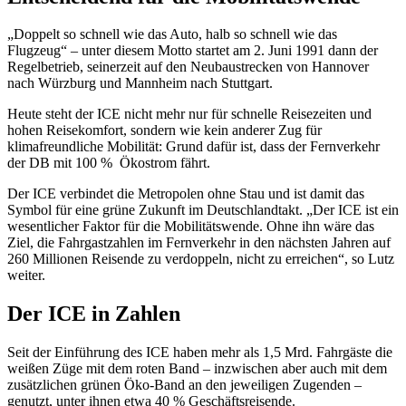
„Doppelt so schnell wie das Auto, halb so schnell wie das
Flugzeug“ – unter diesem Motto startet am 2. Juni 1991 dann der
Regelbetrieb, seinerzeit auf den Neubaustrecken von Hannover
nach Würzburg und Mannheim nach Stuttgart.
Heute steht der ICE nicht mehr nur für schnelle Reisezeiten und
hohen Reisekomfort, sondern wie kein anderer Zug für
klimafreundliche Mobilität: Grund dafür ist, dass der Fernverkehr
der DB mit 100 % Ökostrom fährt.
Der ICE verbindet die Metropolen ohne Stau und ist damit das
Symbol für eine grüne Zukunft im Deutschlandtakt. „Der ICE ist ein
wesentlicher Faktor für die Mobilitätswende. Ohne ihn wäre das
Ziel, die Fahrgastzahlen im Fernverkehr in den nächsten Jahren auf
260 Millionen Reisende zu verdoppeln, nicht zu erreichen“, so Lutz
weiter.
Der ICE in Zahlen
Seit der Einführung des ICE haben mehr als 1,5 Mrd. Fahrgäste die
weißen Züge mit dem roten Band – inzwischen aber auch mit dem
zusätzlichen grünen Öko-Band an den jeweiligen Zugenden –
genutzt, unter ihnen etwa 40 % Geschäftsreisende.