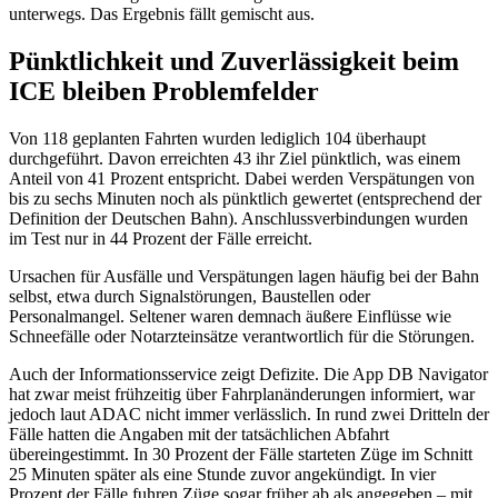
unterwegs. Das Ergebnis fällt gemischt aus.
Pünktlichkeit und Zuverlässigkeit beim
ICE bleiben Problemfelder
Von 118 geplanten Fahrten wurden lediglich 104 überhaupt
durchgeführt. Davon erreichten 43 ihr Ziel pünktlich, was einem
Anteil von 41 Prozent entspricht. Dabei werden Verspätungen von
bis zu sechs Minuten noch als pünktlich gewertet (entsprechend der
Definition der Deutschen Bahn). Anschlussverbindungen wurden
im Test nur in 44 Prozent der Fälle erreicht.
Ursachen für Ausfälle und Verspätungen lagen häufig bei der Bahn
selbst, etwa durch Signalstörungen, Baustellen oder
Personalmangel. Seltener waren demnach äußere Einflüsse wie
Schneefälle oder Notarzteinsätze verantwortlich für die Störungen.
Auch der Informationsservice zeigt Defizite. Die App DB Navigator
hat zwar meist frühzeitig über Fahrplanänderungen informiert, war
jedoch laut ADAC nicht immer verlässlich. In rund zwei Dritteln der
Fälle hatten die Angaben mit der tatsächlichen Abfahrt
übereingestimmt. In 30 Prozent der Fälle starteten Züge im Schnitt
25 Minuten später als eine Stunde zuvor angekündigt. In vier
Prozent der Fälle fuhren Züge sogar früher ab als angegeben – mit