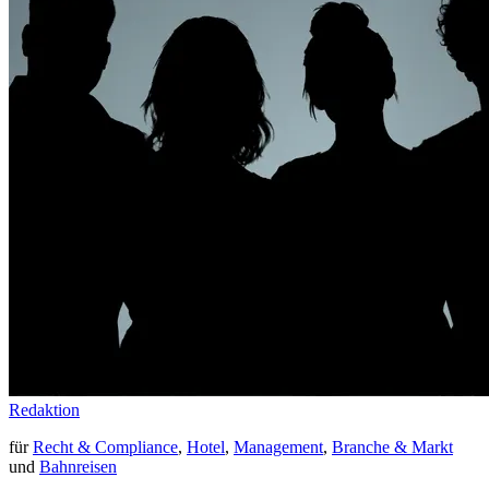
Redaktion
für
Recht & Compliance
,
Hotel
,
Management
,
Branche & Markt
und
Bahnreisen