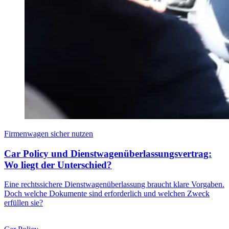
Firmenwagen sicher nutzen
Car Policy und Dienstwagenüberlassungsvertrag:
Wo liegt der Unterschied?
Eine rechtssichere Dienstwagenüberlassung braucht klare Vorgaben.
Doch welche Dokumente sind erforderlich und welchen Zweck
erfüllen sie?