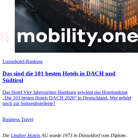
Luxushotel-Ranking
Das sind die 101 besten Hotels in DACH und
Südtirol
Das Hotel Vier Jahreszeiten Hamburg gewinnt das Hotelranking
„Die 101 besten Hotels DACH 2026“ in Deutschland. Wer gehört
noch zur Spitzenhotellerie?
Business Travel
Die
Lindner Hotels
AG wurde 1973 in Düsseldorf vom Diplom-