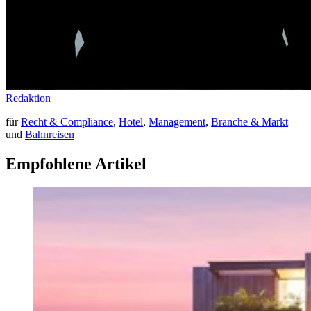
Redaktion
für
Recht & Compliance
,
Hotel
,
Management
,
Branche & Markt
und
Bahnreisen
Empfohlene Artikel