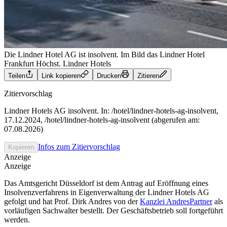
Die Lindner Hotel AG ist insolvent. Im Bild das Lindner Hotel
Frankfurt Höchst.
Lindner Hotels
Teilen
Link kopieren
Drucken
Zitieren
Zitiervorschlag
Lindner Hotels AG insolvent. In: /hotel/lindner-hotels-ag-insolvent,
17.12.2024, /hotel/lindner-hotels-ag-insolvent (abgerufen am:
07.08.2026)
Infos zum Zitiervorschlag
Kopieren
Anzeige
Anzeige
Das Amtsgericht Düsseldorf ist dem Antrag auf Eröffnung eines
Insolvenzverfahrens in Eigenverwaltung der Lindner Hotels AG
gefolgt und hat Prof. Dirk Andres von der
Kanzlei AndresPartner
als
vorläufigen Sachwalter bestellt. Der Geschäftsbetrieb soll fortgeführt
werden.