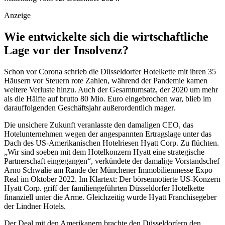
Anzeige
Wie entwickelte sich die wirtschaftliche
Lage vor der Insolvenz?
Schon vor Corona schrieb die Düsseldorfer Hotelkette mit ihren 35
Häusern vor Steuern rote Zahlen, während der Pandemie kamen
weitere Verluste hinzu. Auch der Gesamtumsatz, der 2020 um mehr
als die Hälfte auf brutto 80 Mio. Euro eingebrochen war, blieb im
darauffolgenden Geschäftsjahr außerordentlich mager.
Die unsichere Zukunft veranlasste den damaligen CEO, das
Hotelunternehmen wegen der angespannten Ertragslage unter das
Dach des US-Amerikanischen Hotelriesen Hyatt Corp. Zu flüchten.
„Wir sind soeben mit dem Hotelkonzern Hyatt eine strategische
Partnerschaft eingegangen“, verkündete der damalige Vorstandschef
Arno Schwalie am Rande der Münchener Immobilienmesse Expo
Real im Oktober 2022. Im Klartext: Der börsennotierte US-Konzern
Hyatt Corp. griff der familiengeführten Düsseldorfer Hotelkette
finanziell unter die Arme. Gleichzeitig wurde Hyatt Franchisegeber
der Lindner Hotels.
Der Deal mit den Amerikanern brachte den Düsseldorfern den