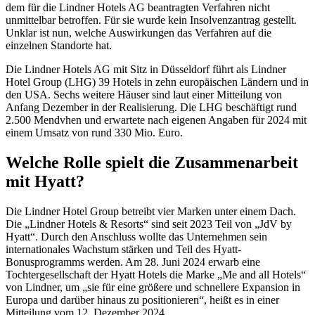
dem für die Lindner Hotels AG beantragten Verfahren nicht
unmittelbar betroffen. Für sie wurde kein Insolvenzantrag gestellt.
Unklar ist nun, welche Auswirkungen das Verfahren auf die
einzelnen Standorte hat.
Die Lindner Hotels AG mit Sitz in Düsseldorf führt als Lindner
Hotel Group (LHG) 39 Hotels in zehn europäischen Ländern und in
den USA. Sechs weitere Häuser sind laut einer Mitteilung von
Anfang Dezember in der Realisierung. Die LHG beschäftigt rund
2.500 Mendvhen und erwartete nach eigenen Angaben für 2024 mit
einem Umsatz von rund 330 Mio. Euro.
Welche Rolle spielt die Zusammenarbeit
mit Hyatt?
Die Lindner Hotel Group betreibt vier Marken unter einem Dach.
Die „Lindner Hotels & Resorts“ sind seit 2023 Teil von „JdV by
Hyatt“. Durch den Anschluss wollte das Unternehmen sein
internationales Wachstum stärken und Teil des Hyatt-
Bonusprogramms werden. Am 28. Juni 2024 erwarb eine
Tochtergesellschaft der Hyatt Hotels die Marke „Me and all Hotels“
von Lindner, um „sie für eine größere und schnellere Expansion in
Europa und darüber hinaus zu positionieren“, heißt es in einer
Mitteilung vom 12. Dezember 2024.