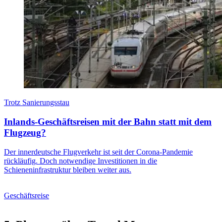
Trotz Sanierungsstau
Inlands-Geschäftsreisen mit der Bahn statt mit dem
Flugzeug?
Der innerdeutsche Flugverkehr ist seit der Corona-Pandemie
rückläufig. Doch notwendige Investitionen in die
Schieneninfrastruktur bleiben weiter aus.
Geschäftsreise