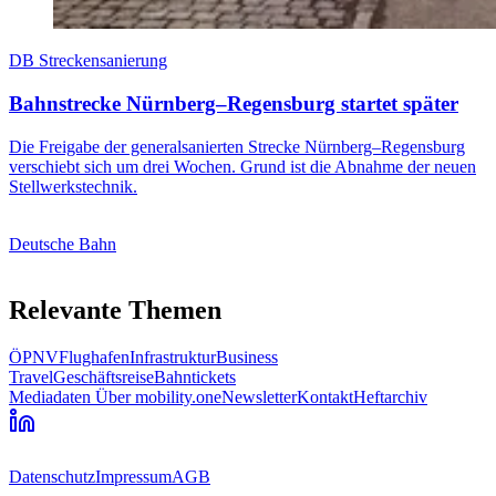
DB Streckensanierung
Bahnstrecke Nürnberg–Regensburg startet später
Die Freigabe der generalsanierten Strecke Nürnberg–Regensburg
verschiebt sich um drei Wochen. Grund ist die Abnahme der neuen
Stellwerkstechnik.
Deutsche Bahn
Relevante Themen
ÖPNV
Flughafen
Infrastruktur
Business
Travel
Geschäftsreise
Bahntickets
Mediadaten
Über mobility.one
Newsletter
Kontakt
Heftarchiv
Datenschutz
Impressum
AGB