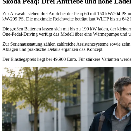
Skoda Peaq: Drei Antriebe und hohe Ladel
Zur Auswahl stehen drei Antriebe: der Peaq 60 mit 150 kW/204 PS u
kW/299 PS. Die maximale Reichweite beträgt laut WLTP bis zu 642 Kil
Die großen Batterien lassen sich mit bis zu 190 kW laden, der klein
One‑Pedal‑Driving verfügt das Modell über eine Wärmepumpe und unte
Zur Serienausstattung zählen zahlreiche Assistenzsysteme sowie zehn 
Ablagen und praktische Details ergänzen das Konzept.
Der Einstiegspreis liegt bei 49.900 Euro. Für stärkere Varianten werd