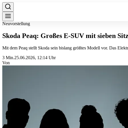
Neuvorstellung
Skoda Peaq: Großes E‑SUV mit sieben Sit
Mit dem Peaq stellt Skoda sein bislang größtes Modell vor. Das Elek
3 Min.
25.06.2026, 12:14 Uhr
Von