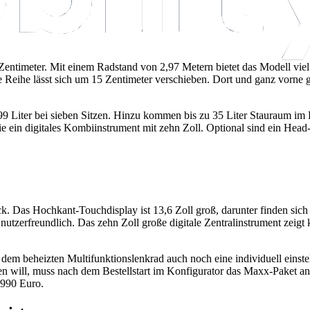
entimeter. Mit einem Radstand von 2,97 Metern bietet das Modell viel Ra
 Reihe lässt sich um 15 Zentimeter verschieben. Dort und ganz vorne g
99 Liter bei sieben Sitzen. Hinzu kommen bis zu 35 Liter Stauraum im 
e ein digitales Kombiinstrument mit zehn Zoll. Optional sind ein Head
 Das Hochkant-Touchdisplay ist 13,6 Zoll groß, darunter finden sich di
d nutzerfreundlich. Das zehn Zoll große digitale Zentralinstrument zeig
 dem beheizten Multifunktionslenkrad auch noch eine individuell einst
 will, muss nach dem Bestellstart im Konfigurator das Maxx-Paket ankr
 990 Euro.