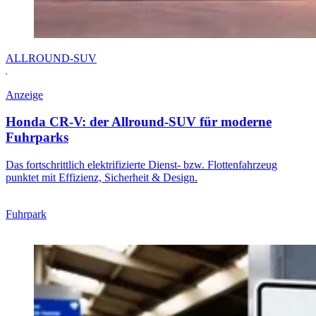
ALLROUND-SUV
Anzeige
Honda CR-V: der Allround-SUV für moderne
Fuhrparks
Das fortschrittlich elektrifizierte Dienst- bzw. Flottenfahrzeug
punktet mit Effizienz, Sicherheit & Design.
Fuhrpark