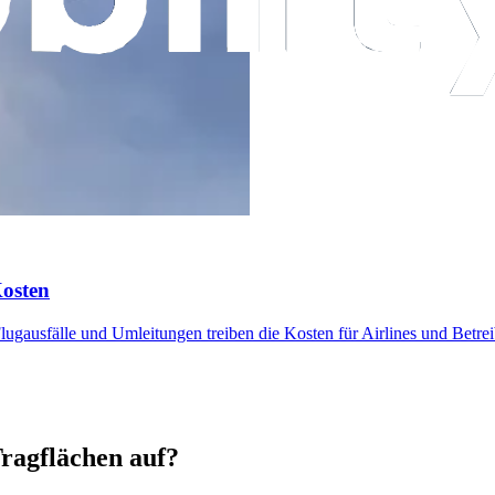
Kosten
gausfälle und Umleitungen treiben die Kosten für Airlines und Betrei
ragflächen auf?