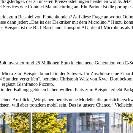
ragsfertiger, der zu unseren Preisvorstellungen herstellen wollte. Jetz
t Services wie Contract Manufacturing an. Ein Partner ist die portugie
 zum Beispiel von Flottenkunden? Auf diese Frage antwortet Ouboter:
sse dann jeder: „Das ist der Elektriker mit dem Microlino.“ Hinzu kom
Beispiel ist die BLT Baselland Transport AG, die 41 Microlinos als Tei
Bolt investiert rund 25 Millionen Euro in eine neue Generation von E-
icro zum Beispiel braucht in der Schweiz für Zuschüsse eine Einordnun
24 Stunden vergriffen“, berichtet Christoph Walz von Xyte. Dort beko
, ergänzt Gianfranco Pizzuto.
e in den Ballungsgebieten haben wollen. Paris zum Beispiel erhebt Pa
einen Ausblick: „Wir planen bereits neue Modelle, die preislich erschw
isten, will aber trotzdem mobil sein. Das ist unsere Chance.“ Vielleicht