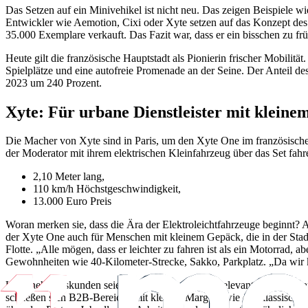
Das Setzen auf ein Minivehikel ist nicht neu. Das zeigen Beispiele 
Entwickler wie Aemotion, Cixi oder Xyte setzen auf das Konzept des
35.000 Exemplare verkauft. Das Fazit war, dass er ein bisschen zu f
Heute gilt die französische Hauptstadt als Pionierin frischer Mobilit
Spielplätze und eine autofreie Promenade an der Seine. Der Anteil de
2023 um 240 Prozent.
Xyte: Für urbane Dienstleister mit klein
Die Macher von Xyte sind in Paris, um den Xyte One im französische
der Moderator mit ihrem elektrischen Kleinfahrzeug über das Set fah
2,10 Meter lang,
110 km/h Höchstgeschwindigkeit,
13.000 Euro Preis
Woran merken sie, dass die Ära der Elektroleichtfahrzeuge beginnt? A
der Xyte One auch für Menschen mit kleinem Gepäck, die in der Stadt s
Flotte. „Alle mögen, dass er leichter zu fahren ist als ein Motorrad,
Gewohnheiten wie 40-Kilometer-Strecke, Sakko, Parkplatz. „Da wir k
Unternehmenskunden seien hingegen noch nicht relevant. „Flottenmana
schließen sich B2B-Bereiche mit kleinen Margen, wie das klassische 