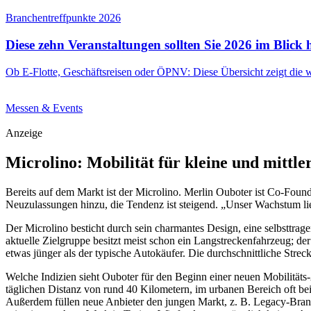
Branchentreffpunkte 2026
Diese zehn Veranstaltungen sollten Sie 2026 im Blick
Ob E-Flotte, Geschäftsreisen oder ÖPNV: Diese Übersicht zeigt die 
Messen & Events
Anzeige
Microlino: Mobilität für kleine und mitt
Bereits auf dem Markt ist der Microlino. Merlin Ouboter ist Co-Foun
Neuzulassungen hinzu, die Tendenz ist steigend. „Unser Wachstum lie
Der Microlino besticht durch sein charmantes Design, eine selbsttrag
aktuelle Zielgruppe besitzt meist schon ein Langstreckenfahrzeug; de
etwas jünger als der typische Autokäufer. Die durchschnittliche Streck
Welche Indizien sieht Ouboter für den Beginn einer neuen Mobilitäts
täglichen Distanz von rund 40 Kilometern, im urbanen Bereich oft b
Außerdem füllen neue Anbieter den jungen Markt, z. B. Legacy-Brands