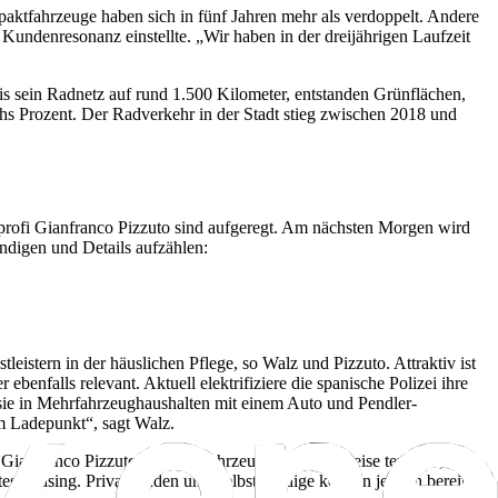
paktfahrzeuge haben sich in fünf Jahren mehr als verdoppelt. Andere
ndenresonanz einstellte. „Wir haben in der dreijährigen Laufzeit
aris sein Radnetz auf rund 1.500 Kilometer, entstanden Grünflächen,
chs Prozent. Der Radverkehr in der Stadt stieg zwischen 2018 und
profi Gianfranco Pizzuto sind aufgeregt. Am nächsten Morgen wird
ndigen und Details aufzählen:
istern in der häuslichen Pflege, so Walz und Pizzuto. Attraktiv ist
enfalls relevant. Aktuell elektrifiziere die spanische Polizei ihre
en sie in Mehrfahrzeughaushalten mit einem Auto und Pendler-
m Ladepunkt“, sagt Walz.
Gianfranco Pizzuto. Da das Fahrzeug vergleichsweise teuer ist,
tes Leasing. Privatkunden und Selbstständige können jedoch bereits