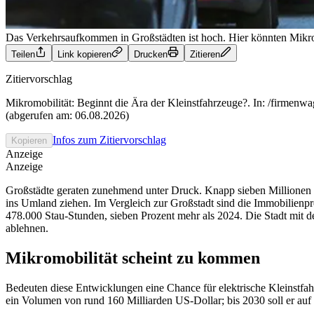
Das Verkehrsaufkommen in Großstädten ist hoch. Hier könnten Mikro
Teilen
Link kopieren
Drucken
Zitieren
Zitiervorschlag
Mikromobilität: Beginnt die Ära der Kleinstfahrzeuge?. In: /firmenwa
(abgerufen am: 06.08.2026)
Infos zum Zitiervorschlag
Kopieren
Anzeige
Anzeige
Großstädte geraten zunehmend unter Druck. Knapp sieben Millionen B
ins Umland ziehen. Im Vergleich zur Großstadt sind die Immobilienpre
478.000 Stau-Stunden, sieben Prozent mehr als 2024. Die Stadt mit d
ablehnen.
Mikromobilität scheint zu kommen
Bedeuten diese Entwicklungen eine Chance für elektrische Kleinstfah
ein Volumen von rund 160 Milliarden US-Dollar; bis 2030 soll er au