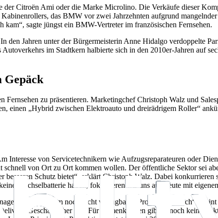
wie der Citroën Ami oder die Marke Microlino. Die Verkäufe dieser Kom
 Kabinenrollers, das BMW vor zwei Jahrzehnten aufgrund mangelnder Ku
rüh kam“, sagte jüngst ein BMW-Vertreter im französischen Fernsehen.
ät. In den Jahren unter der Bürgermeisterin Anne Hidalgo verdoppelte P
s Autoverkehrs im Stadtkern halbierte sich in den 2010er-Jahren auf se
em Gepäck
n Fernsehen zu präsentieren. Marketingchef Christoph Walz und Sales
ren, einen „Hybrid zwischen Elektroauto und dreirädrigem Roller“ ankü
m Interesse von Servicetechnikern wie Aufzugsreparateuren oder Dienstle
chnell von Ort zu Ort kommen wollen. Der öffentliche Sektor sei aber eb
 aber besseren Schutz bietet“, erklärt Christoph Walz. Dabei konkurrier
eine Wechselbatterie haben, fokussieren wir uns auf Leute mit eigene
ger sind bei einem noch nicht verfügbaren Produkt zögerlich“, meint 
Delivery-Geschäft, eher aus. Für Firmenkunden gibt es noch kein direk