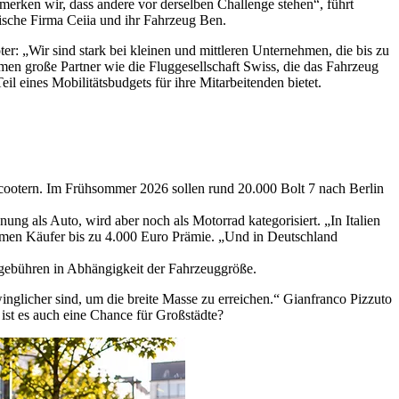
t merken wir, dass andere vor derselben Challenge stehen“, führt
sische Firma Ceiia und ihr Fahrzeug Ben.
 „Wir sind stark bei kleinen und mittleren Unternehmen, die bis zu
men große Partner wie die Fluggesellschaft Swiss, die das Fahrzeug
l eines Mobilitätsbudgets für ihre Mitarbeitenden bietet.
Scootern. Im Frühsommer 2026 sollen rund 20.000 Bolt 7 nach Berlin
g als Auto, wird aber noch als Motorrad kategorisiert. „In Italien
mmen Käufer bis zu 4.000 Euro Prämie. „Und in Deutschland
rkgebühren in Abhängigkeit der Fahrzeuggröße.
inglicher sind, um die breite Masse zu erreichen.“ Gianfranco Pizzuto
 ist es auch eine Chance für Großstädte?