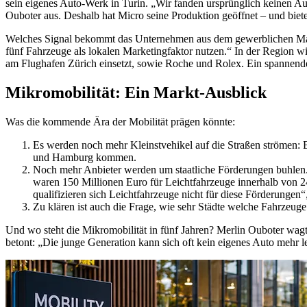
sein eigenes Auto-Werk in Turin. „Wir fanden ursprünglich keinen Auft
Ouboter aus. Deshalb hat Micro seine Produktion geöffnet – und biete
Welches Signal bekommt das Unternehmen aus dem gewerblichen Markt,
fünf Fahrzeuge als lokalen Marketingfaktor nutzen.“ In der Region wi
am Flughafen Zürich einsetzt, sowie Roche und Rolex. Ein spannendes 
Mikromobilität: Ein Markt-Ausblick
Was die kommende Ära der Mobilität prägen könnte:
Es werden noch mehr Kleinstvehikel auf die Straßen strömen: 
und Hamburg kommen.
Noch mehr Anbieter werden um staatliche Förderungen buhlen. M
waren 150 Millionen Euro für Leichtfahrzeuge innerhalb von 
qualifizieren sich Leichtfahrzeuge nicht für diese Förderungen“
Zu klären ist auch die Frage, wie sehr Städte welche Fahrzeug
Und wo steht die Mikromobilität in fünf Jahren? Merlin Ouboter wagt 
betont: „Die junge Generation kann sich oft kein eigenes Auto mehr le