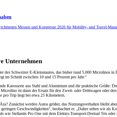
 haben
wichtigsten Messen und Kongresse 2026 für Mobility- und Travel-Mana
lere Unternehmen
der des Schweizer E-Kleinstautos, das bisher rund 5.000 Microlinos in
gt im Schnitt zwischen 10 und 15 Prozent pro Jahr.“
ende Karosserie aus Stahl und Aluminium und die praktische Größe: Dre
r Microlino ist dann der Ersatz für den Zweit- oder Drittwagen oder den
e pro Trip liegt bei etwa 25 Kilometern.
-Ära? Zunächst werden Autos größer, das Nutzungsverhalten bleibt aber 
ei geringen Geschwindigkeiten“, beobachtet er. „Daher sehen wir als 
 wie Stellantis Pro One mit dem Elektro-Transport-Dreirad Tris oder D